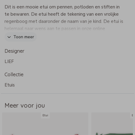
Dit is een mooie etui om pennen, potloden en stiften in
te bewaren. De etui heeft de tekening van een vrolijke
regenboog met daaronder de naam van je kind. De etui is
helemaal naar wens aan te passen in onze online
opmaaktool.
Toon meer
Dit product maakt onderdeel uit van
deze set
.
Designer
LIEF
Specificaties etui
Collectie
- Merk: Bulbby
- Afmeting: 20 x 12 x 6 cm
Etuis
- Door de stevige vorm, blijven deze etuis heel handig
rechtop staan
Meer voor jou
- Niet geschikt voor de wasmachine
Etui
Et