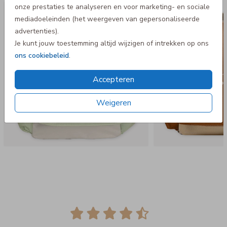
onze prestaties te analyseren en voor marketing- en sociale
Rugtas Adventure
Rugtas A
mediadoeleinden (het weergeven van gepersonaliseerde
advertenties).
Je kunt jouw toestemming altijd wijzigen of intrekken op ons
ons cookiebeleid
.
Accepteren
Weigeren