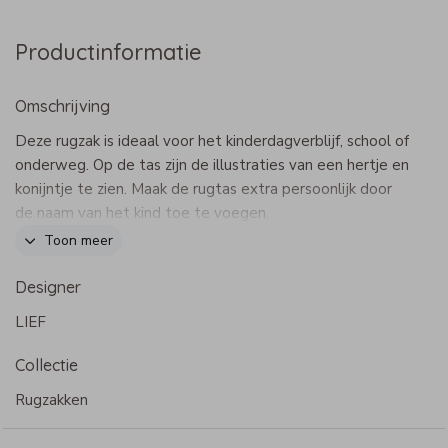
Productinformatie
Omschrijving
Deze rugzak is ideaal voor het kinderdagverblijf, school of
onderweg. Op de tas zijn de illustraties van een hertje en
konijntje te zien. Maak de rugtas extra persoonlijk door
de naam van het kind toe te voegen.
Dit product maakt onderdeel uit van
deze set
.
Toon meer
Specificaties Adventure rugzak
Designer
- Merk: Bulbby
LIEF
- Afmetingen: 22 x 24 x 10 cm
- Een hoofdvak met rits, een binnenvakje en twee vakjes
Collectie
aan de zijkant
- 600 D materiaal
Rugzakken
- Waterafstotend
- Niet geschikt voor in de wasmachine