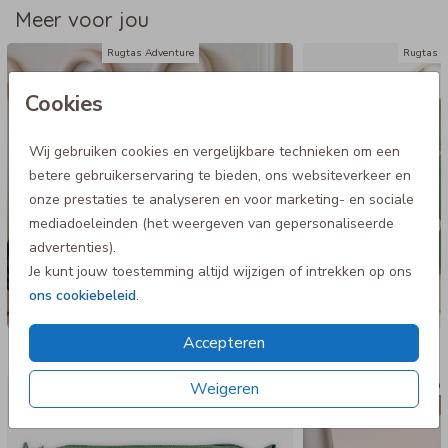
Meer voor jou
Rugtas Adventure
Rugtas A
Cookies
Wij gebruiken cookies en vergelijkbare technieken om een
betere gebruikerservaring te bieden, ons websiteverkeer en
onze prestaties te analyseren en voor marketing- en sociale
mediadoeleinden (het weergeven van gepersonaliseerde
advertenties).
Je kunt jouw toestemming altijd wijzigen of intrekken op ons
ons cookiebeleid
.
Accepteren
Nog meer in deze stijl
Weigeren
Etui
Luxe ca