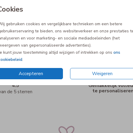
Cookies
Wij gebruiken cookies en vergelijkbare technieken om een betere
gebruikerservaring te bieden, ons websiteverkeer en onze prestaties t
analyseren en voor marketing- en sociale mediadoeleinden (het
weergeven van gepersonaliseerde advertenties).
Je kunt jouw toestemming altijd wijzigen of intrekken op ons
ons
cookiebeleid
.
Accepteren
Weigeren
4.5
Gemakkelijk volled
te personalisere
van de 5 sterren