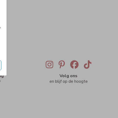
e
ig
Volg ons
n
en blijf op de hoogte