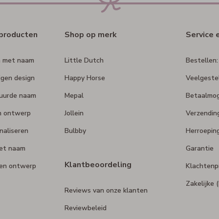
rproducten
Shop op merk
Service 
n met naam
Little Dutch
Bestellen:
igen design
Happy Horse
Veelgeste
duurde naam
Mepal
Betaalmog
n ontwerp
Jollein
Verzendin
naliseren
Bulbby
Herroepin
et naam
Garantie
Klantbeoordeling
gen ontwerp
Klachtenp
Zakelijke
Reviews van onze klanten
Reviewbeleid