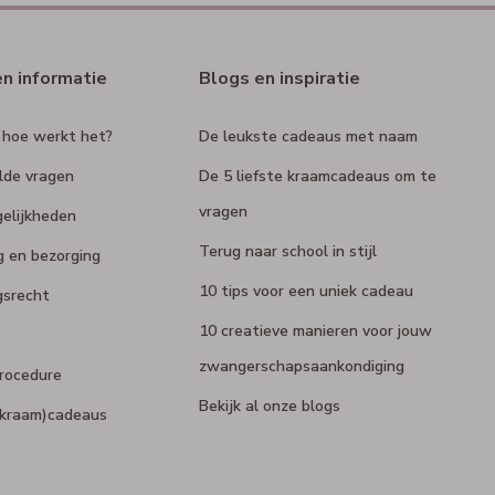
en informatie
Blogs en inspiratie
 hoe werkt het?
De leukste cadeaus met naam
lde vragen
De 5 liefste kraamcadeaus om te
vragen
elijkheden
Terug naar school in stijl
g en bezorging
10 tips voor een uniek cadeau
gsrecht
10 creatieve manieren voor jouw
zwangerschapsaankondiging
rocedure
Bekijk al onze blogs
 (kraam)cadeaus