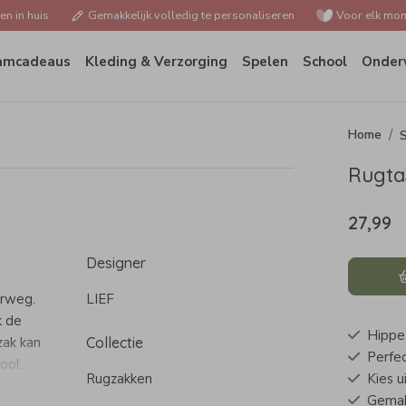
n in huis
Gemakkelijk volledig te personaliseren
Voor elk mom
amcadeaus
Kleding & Verzorging
Spelen
School
Onder
S
Rugta
27,99
Designer
erweg.
LIEF
k de
Hippe 
zak kan
Collectie
Perfec
ool.
Rugzakken
Kies u
Gemakk