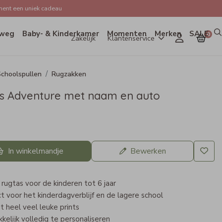
ent een uniek cadeau
weg
Baby- & Kinderkamer
Momenten
Merken
SALE
0
Zakelijk
Klantenservice
choolspullen
Rugzakken
s Adventure met naam en auto
In winkelmandje
Bewerken
rugtas voor de kinderen tot 6 jaar
t voor het kinderdagverblijf en de lagere school
it heel veel leuke prints
elijk volledig te personaliseren