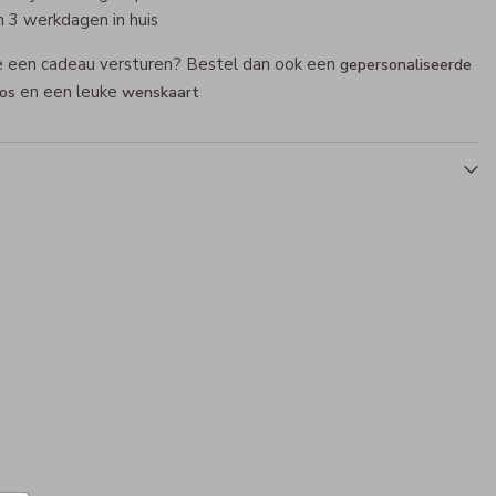
 3 werkdagen in huis
je een cadeau versturen? Bestel dan ook een
gepersonaliseerde
en een leuke
os
wenskaart
Rugzak Classic
Gymtas
Mepal drinkbeker
Mepa