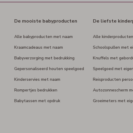
De mooiste babyproducten
De liefste kinde
Alle babyproducten met naam
Alle kinderproducte
Kraamcadeaus met naam
Schoolspullen met e
Babyverzorging met bedrukking
Knuffels met gebor
Gepersonaliseerd houten speelgoed
Speelgoed met eige
Kinderservies met naam
Reisproducten perso
Rompertjes bedrukken
Autozonnescherm m
Babytassen met opdruk
Groeimeters met ei