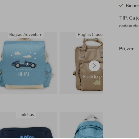
Binnen
TIP: Ga 
e
cadeaudo
Rugtas Adventure
Rugtas Classic
Prijzen
Toilettas