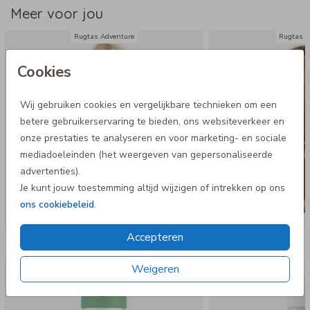
Meer voor jou
- Niet geschikt voor in de wasmachine
Rugtas Adventure
Rugtas A
Cookies
Wij gebruiken cookies en vergelijkbare technieken om een
betere gebruikerservaring te bieden, ons websiteverkeer en
onze prestaties te analyseren en voor marketing- en sociale
mediadoeleinden (het weergeven van gepersonaliseerde
advertenties).
Je kunt jouw toestemming altijd wijzigen of intrekken op ons
ons cookiebeleid
.
Accepteren
Nog meer in deze stijl
Weigeren
Dopper original