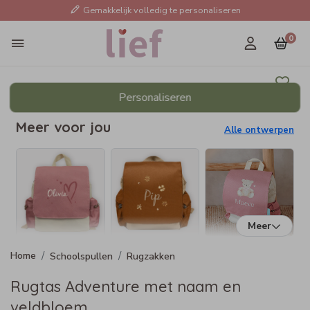
Gemakkelijk volledig te personaliseren
0
Personaliseren
Meer voor jou
Alle ontwerpen
Meer
Schoolspullen
Rugzakken
Rugtas Adventure met naam en
veldbloem