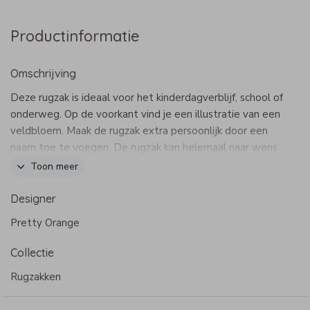
Productinformatie
Omschrijving
Deze rugzak is ideaal voor het kinderdagverblijf, school of
onderweg. Op de voorkant vind je een illustratie van een
veldbloem. Maak de rugzak extra persoonlijk door een
naam toe te voegen. De rugzak kan helemaal naar wens
aangepast worden in onze online opmaaktool.
Toon meer
Dit product maakt onderdeel uit van
deze set
.
Designer
Specificaties Adventure rugzak
Pretty Orange
- Merk: Bulbby
- Afmetingen: 22 x 24 x 10 cm
Collectie
- Een hoofdvak met rits, een binnenvakje en twee vakjes
aan de zijkant
Rugzakken
- 600 D materiaal
- Waterafstotend