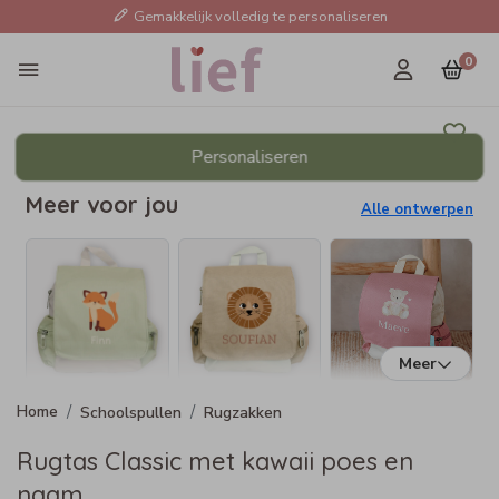
Gemakkelijk volledig te personaliseren
0
Personaliseren
Meer voor jou
Alle ontwerpen
Meer
Schoolspullen
Rugzakken
Rugtas Classic met kawaii poes en
naam