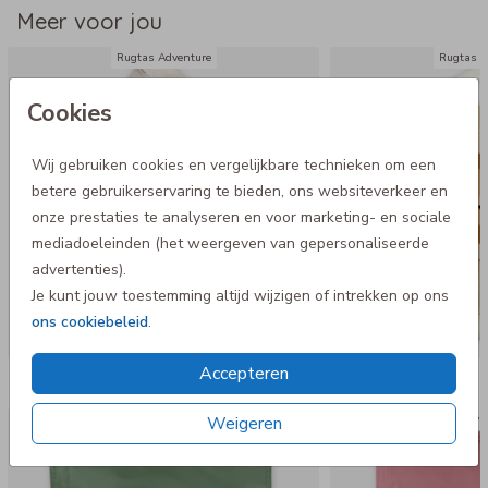
Meer voor jou
- Waterafstotend
- Niet geschikt voor de wasmachine
Rugtas Adventure
Rugtas A
Cookies
Wij gebruiken cookies en vergelijkbare technieken om een
betere gebruikerservaring te bieden, ons websiteverkeer en
onze prestaties te analyseren en voor marketing- en sociale
mediadoeleinden (het weergeven van gepersonaliseerde
advertenties).
Je kunt jouw toestemming altijd wijzigen of intrekken op ons
ons cookiebeleid
.
Accepteren
Nog meer in deze stijl
Weigeren
Gym