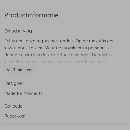
Productinformatie
Omschrijving
Dit is een leuke rugtas met opdruk. Op de rugzak is een
kawaii poes te zien. Maak de rugzak extra persoonlijk
door de naam van de kleine toe te voegen. De rugtas
kan helemaal naar wens aangepast worden in onze
online opmaaktool.
Toon meer
Dit product maakt onderdeel uit van
deze set
.
Designer
Specificaties rugzak Classic:
Made for Moments
- Merk: Bulbby
- Afmetingen klein: 27 x 22 x 12 cm (hxbxd)
Collectie
- Afmetingen groot: 35 x 25 x 15 cm (hxbxd)
- Zachtgrijze verstelbare schouderbanden (2,5 cm breed)
Rugzakken
- Binnenvakje met rits
- 600 D materiaal