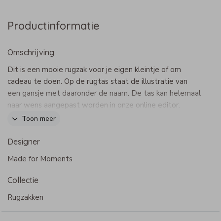
Productinformatie
Omschrijving
Dit is een mooie rugzak voor je eigen kleintje of om
cadeau te doen. Op de rugtas staat de illustratie van
een gansje met daaronder de naam. De tas kan helemaal
naar wens aangepast worden in onze online editor.
Dit product maakt onderdeel uit van
deze set
.
Toon meer
Specificaties Adventure rugzak
Designer
- Merk: Bulbby
Made for Moments
- Afmetingen: 22 x 24 x 10 cm
- Een hoofdvak met rits, een binnenvakje en twee vakjes
Collectie
aan de zijkant
- 600 D materiaal
Rugzakken
- Waterafstotend
- Niet geschikt voor in de wasmachine