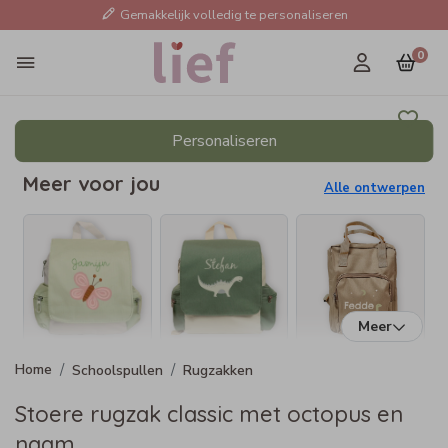
Gemakkelijk volledig te personaliseren
0
Personaliseren
Meer voor jou
Alle ontwerpen
Meer
Schoolspullen
Rugzakken
Stoere rugzak classic met octopus en
naam