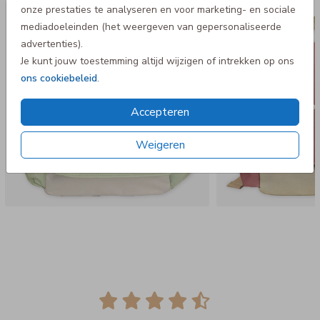
- Niet geschikt voor in de wasmachine
onze prestaties te analyseren en voor marketing- en sociale
Rugtas Adventure
Rugtas A
mediadoeleinden (het weergeven van gepersonaliseerde
advertenties).
Je kunt jouw toestemming altijd wijzigen of intrekken op ons
ons cookiebeleid
.
Accepteren
Weigeren