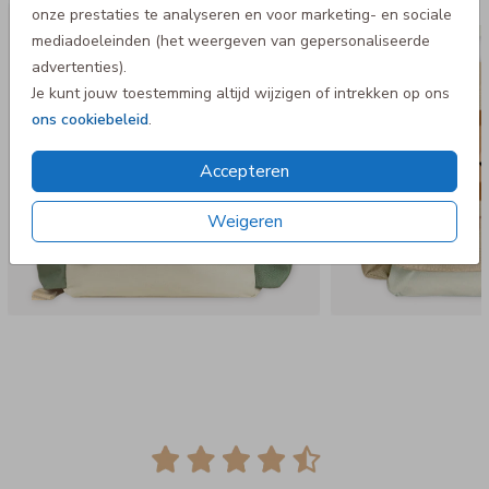
- Niet geschikt voor in de wasmachine
onze prestaties te analyseren en voor marketing- en sociale
Rugtas Adventure
Rugtas A
mediadoeleinden (het weergeven van gepersonaliseerde
advertenties).
Je kunt jouw toestemming altijd wijzigen of intrekken op ons
ons cookiebeleid
.
Accepteren
Weigeren