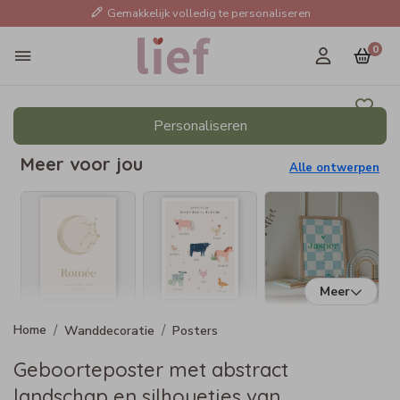
Gemakkelijk volledig te personaliseren
0
Personaliseren
Meer voor jou
Alle ontwerpen
Meer
Wanddecoratie
Posters
Geboorteposter met abstract
landschap en silhouetjes van