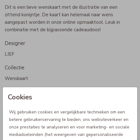
Dit is een lieve wenskaart met de illustratie van een
zittend konijntje. De kaart kan helemaal naar wens
aangepast worden in onze online opmaaktool. Leuk in
combinatie met de bijpassende cadeaudoos!
Designer
LIEF
Collectie
Wenskaart
Cookies
Meer voor jou
Wij gebruiken cookies en vergelijkbare technieken om een
betere gebruikerservaring te bieden, ons websiteverkeer en
onze prestaties te analyseren en voor marketing- en sociale
mediadoeleinden (het weergeven van gepersonaliseerde