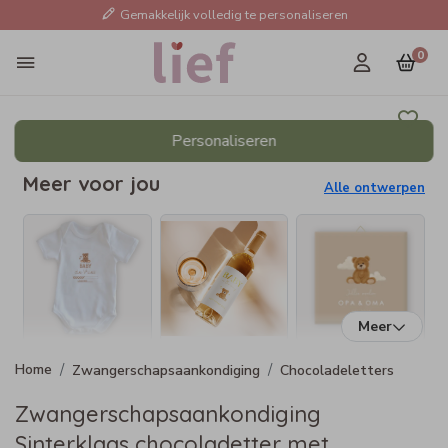
Gemakkelijk volledig te personaliseren
0
Personaliseren
Meer voor jou
Alle ontwerpen
Meer
Zwangerschapsaankondiging
Chocoladeletters
Zwangerschapsaankondiging
Sinterklaas chocoladetter met