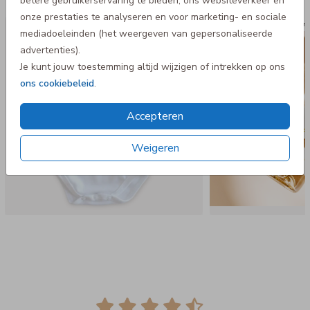
Meer voor jou
betere gebruikerservaring te bieden, ons websiteverkeer en
onze prestaties te analyseren en voor marketing- en sociale
Rompertje
Wijne
mediadoeleinden (het weergeven van gepersonaliseerde
advertenties).
Je kunt jouw toestemming altijd wijzigen of intrekken op ons
ons cookiebeleid
.
Accepteren
Weigeren