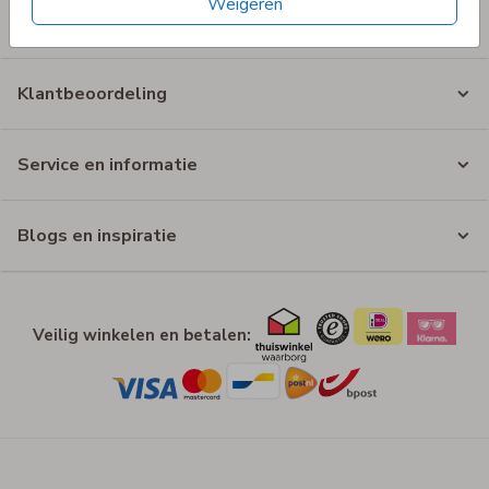
Weigeren
Shop op merk
Klantbeoordeling
Service en informatie
Blogs en inspiratie
Veilig winkelen en betalen: