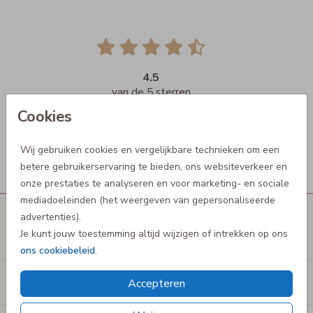
4.5
van de 5 sterren
Cookies
Wij gebruiken cookies en vergelijkbare technieken om een
betere gebruikerservaring te bieden, ons websiteverkeer en
onze prestaties te analyseren en voor marketing- en sociale
mediadoeleinden (het weergeven van gepersonaliseerde
advertenties).
Je kunt jouw toestemming altijd wijzigen of intrekken op ons
De mooiste babyproducten
ons cookiebeleid
.
De liefste kinderproducten
Accepteren