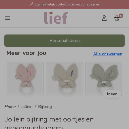
Gemakkelijk volledig te personaliseren
0
Personaliseren
Meer voor jou
Alle ontwerpen
Meer
Jollein
Bijtring
Jollein bijtring met oortjes en
geborduurde naam