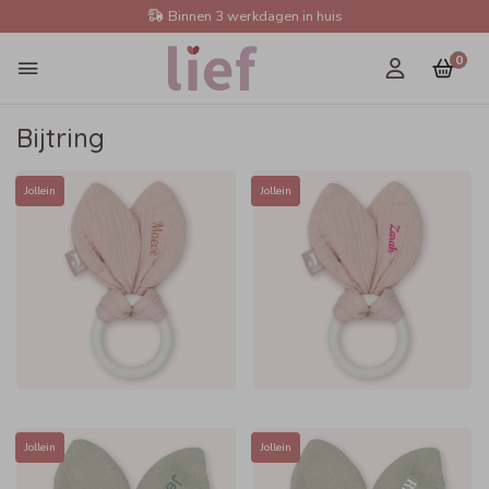
Binnen 3 werkdagen in huis
0
Bijtring
Jollein
Jollein
Jollein
Jollein