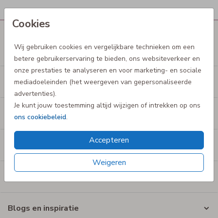
Cookies
Wij gebruiken cookies en vergelijkbare technieken om een
De mooiste babyproducten
betere gebruikerservaring te bieden, ons websiteverkeer en
onze prestaties te analyseren en voor marketing- en sociale
De liefste kinderproducten
mediadoeleinden (het weergeven van gepersonaliseerde
advertenties).
Je kunt jouw toestemming altijd wijzigen of intrekken op ons
Shop op merk
ons cookiebeleid
.
Accepteren
Klantbeoordeling
Weigeren
Service en informatie
Blogs en inspiratie