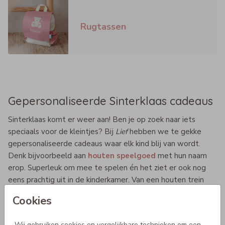
Rugtassen
Gepersonaliseerde Sinterklaas cadeaus
Sinterklaas komt er weer aan! Ben je op zoek naar iets
speciaals voor de kleintjes? Bij
Lief
hebben we te gekke
gepersonaliseerde cadeaus waar elk kind blij van wordt.
Denk bijvoorbeeld aan
houten speelgoed
met hun naam
erop. Superleuk om mee te spelen én het ziet er ook nog
eens prachtig uit in de kinderkamer. Van een houten trein
tot een houten bakfiets met naam, je vindt bij ons altijd wel
Cookies
iets wat past bij de interesses van jouw kleintje. Alle
producten kunnen naar wens worden gepersonaliseerd
Wij gebruiken cookies en vergelijkbare technieken om een