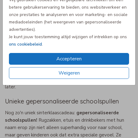
waardoor het echt een origineel en uniek sinterklaascadeau
betere gebruikerservaring te bieden, ons websiteverkeer en
wordt.
onze prestaties te analyseren en voor marketing- en sociale
mediadoeleinden (het weergeven van gepersonaliseerde
Knuffels met naam
advertenties).
Onze
knuffels met naam
zijn geliefd bij heel veel kindjes.
Je kunt jouw toestemming altijd wijzigen of intrekken op ons
Ze zijn zacht, schattig en extra bijzonder omdat ze speciaal
ons cookiebeleid
.
voor jouw kindje zijn gemaakt. Of het nu gaat om een eerste
knuffel voor een baby of een extra speelvriendje voor een
Accepteren
ouder kindje, een gepersonaliseerde knuffel is altijd een
goed idee. Deze knuffels zijn niet alleen leuk om mee te
Weigeren
spelen, maar zijn meteen ook een mooi aandenken voor
later.
Unieke gepersonaliseerde schoolspullen
Nog zo'n uniek sinterklaascadeau:
gepersonaliseerde
schoolspullen!
Rugzakken, etuis en drinkbekers met hun
naam erop zijn niet alleen superhandig voor naar school,
maar geven kinderen ook dat extra speciale gevoel. Ze