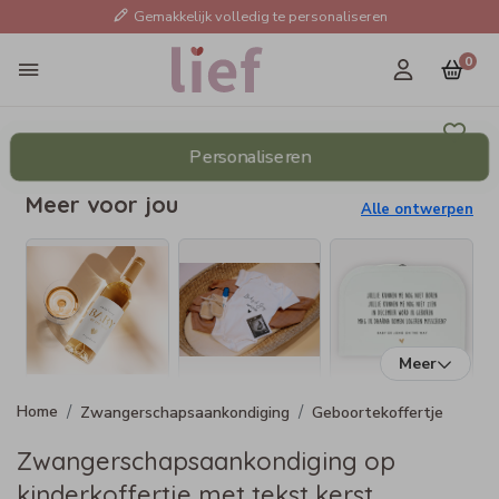
Gemakkelijk volledig te personaliseren
0
Personaliseren
Meer voor jou
Alle ontwerpen
Meer
Zwangerschapsaankondiging
Geboortekoffertje
Zwangerschapsaankondiging op
kinderkoffertje met tekst kerst