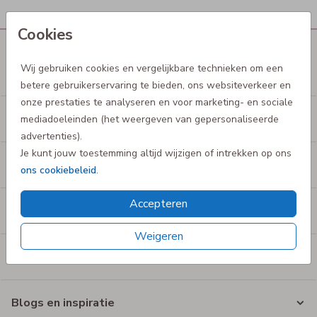
Cookies
Wij gebruiken cookies en vergelijkbare technieken om een
De mooiste babyproducten
betere gebruikerservaring te bieden, ons websiteverkeer en
onze prestaties te analyseren en voor marketing- en sociale
De liefste kinderproducten
mediadoeleinden (het weergeven van gepersonaliseerde
advertenties).
Je kunt jouw toestemming altijd wijzigen of intrekken op ons
Shop op merk
ons cookiebeleid
.
Accepteren
Klantbeoordeling
Weigeren
Service en informatie
Blogs en inspiratie